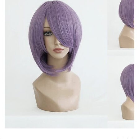
UVPBruttolocalized
:
24,90 &euro;
$UVPBruttolocalized
UVPlocalized
:
24,90 &euro;
$UVPlocalized
verfuegbarkeitsBenachrichtigung
:
1
$verfuegbarkeitsBenachrichtigung
WarenkorbArtikelanzahl
:
0
$WarenkorbArtikelanzahl
WarenkorbArtikelPositionenanzahl
:
0
$WarenkorbArtikelPositionenanzahl
WarenkorbGesamtgewicht
:
0
$WarenkorbGesamtgewicht
WarenkorbGesamtsumme
:
array (2)
$WarenkorbGesamtsumme
Warenkorbtext
:
Es befinden sich keine Artikel im Warenkorb
$Warenkorbtext
WarenkorbVersandkostenfreiHinweis
:
Noch 59,00 &euro; und wir
versenden kostenfrei mit Deutsche Post innerhalb von Deutschland
$WarenkorbVersandkostenfreiHinweis
WarenkorbWarensumme
:
array (2)
$WarenkorbWarensumme
WarensummeLocalized
:
array (2)
$WarensummeLocalized
wkPrice
:
0
$wkPrice
xajax_javascript
:
<script type="text/javascript" > /* <![CDATA[ */ if
(typeof xajax == "undefined") { xajax = {}; xajax.config = {}; }else {if
(typeof xajax.config == "undefined") xajax.config = {}; }
xajax.config.requestURI = "toolsajax.server.php";