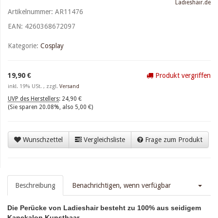
Ladieshair.de
xajax.config.statusMessages = false; xajax.config.waitCursor = false;
Artikelnummer:
AR11476
xajax.config.version = "xajax 0.5"; xajax.config.legacy = false;
EAN:
xajax.config.defaultMode = "asynchronous";
4260368672097
xajax.config.defaultMethod = "POST"; /* ]]> */ </script> <script ty[...]
Kategorie:
Cosplay
$xajax_javascript
Xselling
:
object
$Xselling
zuletztInWarenkorbGelegterArtikel
:
null
19,90 €
Produkt vergriffen
$zuletztInWarenkorbGelegterArtikel
inkl. 19% USt. , zzgl.
Versand
UVP des Herstellers
:
24,90 €
(Sie sparen
20.08%
, also
5,00 €
)
Wunschzettel
Vergleichsliste
Frage zum Produkt
Beschreibung
Benachrichtigen, wenn verfügbar
Die Perücke von Ladieshair besteht zu 100% aus seidigem
Kanekalon Kunsthaar.