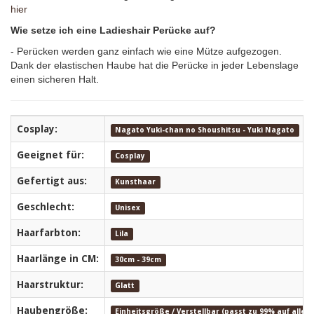
hier
Wie setze ich eine Ladieshair Perücke auf?
- Perücken werden ganz einfach wie eine Mütze aufgezogen.
Dank der elastischen Haube hat die Perücke in jeder Lebenslage
einen sicheren Halt.
Cosplay:
Nagato Yuki-chan no Shoushitsu - Yuki Nagato
Geeignet für:
Cosplay
Gefertigt aus:
Kunsthaar
Geschlecht:
Unisex
Haarfarbton:
Lila
Haarlänge in CM:
30cm - 39cm
Haarstruktur:
Glatt
Haubengröße:
Einheitsgröße / Verstellbar (passt zu 99% auf alle 