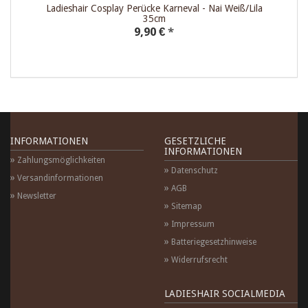
d
Ladieshair Cosplay Perücke Karneval - Nai Weiß/Lila
35cm
9,90 €
*
INFORMATIONEN
GESETZLICHE
INFORMATIONEN
Zahlungsmöglichkeiten
Datenschutz
Versandinformationen
AGB
Newsletter
Sitemap
Impressum
Batteriegesetzhinweise
Widerrufsrecht
LADIESHAIR SOCIALMEDIA