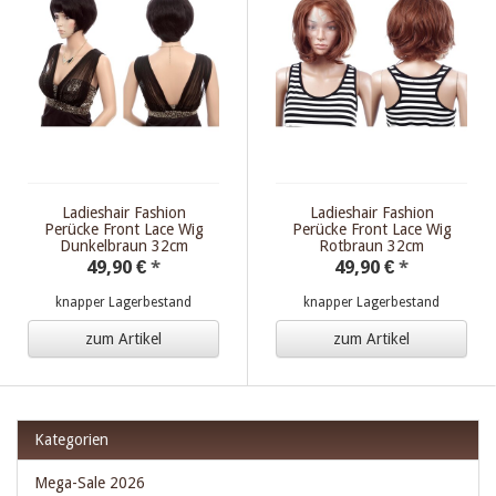
zuletztInWarenkorbGelegterArtikel
:
null
$zuletztInWarenkorbGelegterArtikel
Ladieshair Fashion
Ladieshair Fashion
Perücke Front Lace Wig
Perücke Front Lace Wig
Dunkelbraun 32cm
Rotbraun 32cm
49,90 €
*
49,90 €
*
knapper Lagerbestand
knapper Lagerbestand
zum Artikel
zum Artikel
Kategorien
Mega-Sale 2026